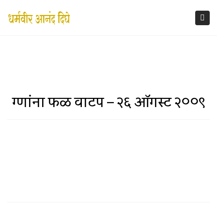
×
Tog
nav
रुग्णांना फळ वाटप – २६ ऑगस्ट २००९